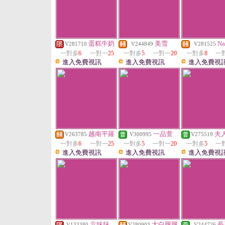
蛋糕牛奶
美雪
Na
V281710
V244849
V281525
一對多
6
一對一
25
一對多
5
一對一
20
一對多
8
一
進入免費視訊
進入免費視訊
進入免費視
越南平羅
一品萱
夫
V263785
V300995
V275519
一對多
6
一對一
25
一對多
5
一對一
20
一對多
5
一
進入免費視訊
進入免費視訊
進入免費視
六妹妹
大白腿腿
長
V133380
V280903
V244726