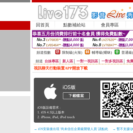
回首頁
點數補給站
會員專區
恭喜五月份消費排行前十名會員 獲得免費點數~
No.3
No.4
-贈點
8,000
點
-贈點
7,00
LV76835**
LV27620**
No.7
No.8
-贈點
4,000
點
-贈點
3,0
LV65464**
LV76847**
頻道指數
限制級(火辣)
輔導級(曖昧)
普通級(
頻道
台妹專區
│
新人區
│
一對一視訊區
│
一對多視訊區
│
免
視訊聊天行動裝置APP開放下載
iOS版設備需求 :
1. iOS 4.3以上版本
2. iPhone, iPad, iPod touch
→ iOS安裝後出現 '尚未信任企業級開發人員' 請點此
→ 暫不支援Q