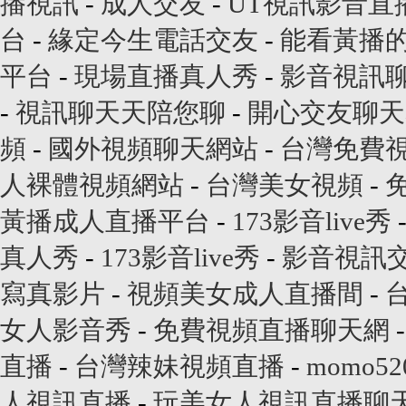
播視訊
-
成人交友
-
UT視訊影音直
台
-
緣定今生電話交友
-
能看黃播
平台
-
現場直播真人秀
-
影音視訊
-
視訊聊天天陪您聊
-
開心交友聊天
頻
-
國外視頻聊天網站
-
台灣免費
人裸體視頻網站
-
台灣美女視頻
-
黃播成人直播平台
-
173影音live秀
真人秀
-
173影音live秀
-
影音視訊
寫真影片
-
視頻美女成人直播間
-
女人影音秀
-
免費視頻直播聊天網
直播
-
台灣辣妹視頻直播
-
momo
人視訊直播
-
玩美女人視訊直播聊