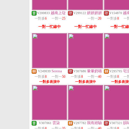
越南上琁
妍妍妍妍
越
V200833
V299122
V154870
一對多
6
一對一
25
一對一
20
一對多
8
一
一對一忙線中
一對一忙線中
一對一忙線
Serena
暈暈奶喵
宅
V249039
V307686
V295795
一對多
8
一對一
50
一對多
8
一對一
40
一對多
8
一
一對多表演中
一對多表演中
一對多表演
雲柒
我有經驗
韻
V307061
V297782
V307321
一對多
8
一對一
35
一對多
8
一對一
40
一對多
8
一