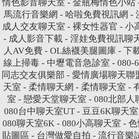
情色影音聊天室
-
金瓶梅情色小站
馬流行音樂網
-
哈啦免費視訊網
-
成人交友聊天室
-
裸女性器官
-
小
-
成人影音下載
-
淫娃免費視訊聊
人AV免費
-
OL絲襪美腿圖庫
-
下
線上掃毒
-
中壢電音急診室
-
080
同志交友俱樂部
-
愛情廣場聊天聯
天室
-
柔情聊天網
-
柔情聊天室
-
室
-
戀愛天堂聊天室
-
080北部
080台中聊天室UT
-
豆豆6K聊天室
080聊天室6K
-
080小高聊天室
-
色
貼圖區
-
台灣做愛自拍
-
流行音樂