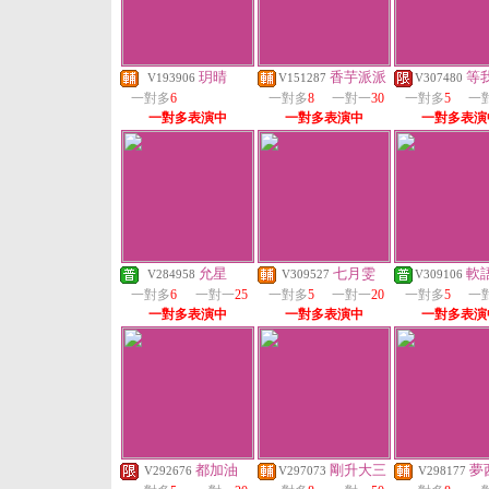
玥晴
香芋派派
等
V193906
V151287
V307480
一對多
6
一對多
8
一對一
30
一對多
5
一
一對多表演中
一對多表演中
一對多表演
允星
七月雯
軟
V284958
V309527
V309106
一對多
6
一對一
25
一對多
5
一對一
20
一對多
5
一
一對多表演中
一對多表演中
一對多表演
都加油
剛升大三
夢
V292676
V297073
V298177