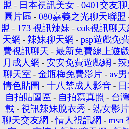
盟
日本視訊美女
0401交友
-
-
圖片區
080嘉義之光聊天聯盟
-
盟
173 視訊辣妹
cok視訊聊天
-
-
天網
辣妹聊天網
psp遊戲免
-
-
費視訊聊天
最新免費線上遊
-
月成人網
安安免費遊戲網
辣
-
-
聊天室
金瓶梅免費影片
av
-
-
情色貼圖
十八禁成人影音
日
-
-
自拍貼圖區
自拍寫真照
台
-
-
載
視訊辣妹脫衣秀
熟女影
-
-
聊天交友網
情人視訊網
ms
-
-