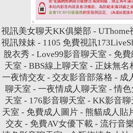
依'電腦網際網路分級辦法'為限制級，限定為年滿
1
本站內影音內容及各項條款。為防範未滿
18
歲之
金會TICRF分級服務
的安裝與設定。
(為還給愛護
視訊美女聊天KK俱樂部
-
UThom
視訊辣妹
- 1105
免費視訊173LiveS
脫衣秀
-
Love99影音聊天室
-
免費
天室
-
BBS線上聊天室
-
正妹無名
一夜情交友
-
交友影音部落格
-
成
聊天室
-
一夜情成人聊天室
-
情色
天室
-
176影音聊天室
-
KK影音聊
天室
-
免費成人圖片
-
熊貓成人貼
交友
-
免費AV女優下載
-
流行音