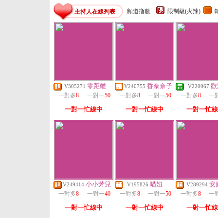
頻道指數
限制級(火辣)
主持人在線列表
零距離
香奈奈子
歡
V305271
V240755
V220067
一對多
8
一對一
50
一對多
8
一對一
50
一對多
8
一
一對一忙線中
一對一忙線中
一對一忙線
小小芳兒
喵妞
安
V249414
V195826
V289294
一對多
8
一對一
40
一對多
8
一對一
50
一對多
8
一
一對一忙線中
一對一忙線中
一對一忙線