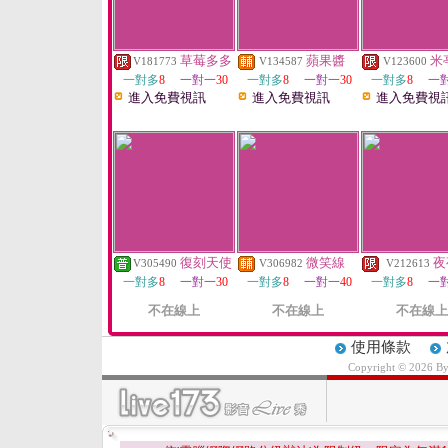
草莓多多
蘋果醬
米
V181773
V134587
V123600
一對多
8
一對一
30
一對多
8
一對一
30
一對多
8
一
進入免費視訊
進入免費視訊
進入免費視
復刻天使
微笑線
夜
V305490
V306982
V212613
一對多
8
一對一
30
一對多
8
一對一
40
一對多
8
一
不在線上
不在線上
不在線上
使用條款
Copyright © 2026 B