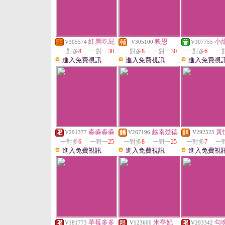
紅唇吃屁
映恩
小
V305574
V305100
V307755
一對多
8
一對一
30
一對多
8
一對一
30
一對多
6
一
進入免費視訊
進入免費視訊
進入免費視
淼淼淼淼
越南楚德
黃
V291377
V267196
V292525
一對多
6
一對一
25
一對多
8
一對一
25
一對多
7
一
進入免費視訊
進入免費視訊
進入免費視
草莓多多
米亭妃
勾
V181773
V123600
V293342