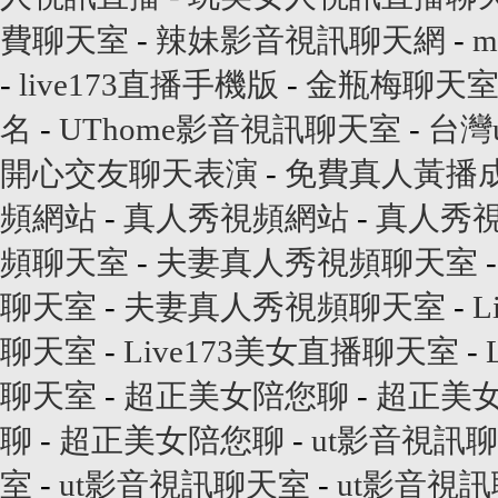
費聊天室
-
辣妹影音視訊聊天網
-
m
-
live173直播手機版
-
金瓶梅聊天
名
-
UThome影音視訊聊天室
-
台灣
開心交友聊天表演
-
免費真人黃播
頻網站
-
真人秀視頻網站
-
真人秀
頻聊天室
-
夫妻真人秀視頻聊天室
聊天室
-
夫妻真人秀視頻聊天室
-
L
聊天室
-
Live173美女直播聊天室
-
聊天室
-
超正美女陪您聊
-
超正美
聊
-
超正美女陪您聊
-
ut影音視訊
室
-
ut影音視訊聊天室
-
ut影音視