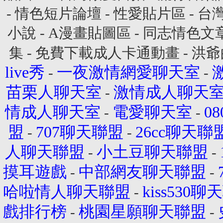
-
情色短片論壇
-
性愛貼片區
-
台
小說
-
A漫畫貼圖區
-
同志情色文
集
-
免費下載成人卡通動畫
-
洪爺
live秀
一夜激情網愛聊天室
-
-
苗栗人聊天室
激情成人聊天
-
情成人聊天室
電愛聊天室
0
-
-
盟
707聊天聯盟
26cc聊天聯
-
-
人聊天聯盟
小土豆聊天聯盟
-
-
摸耳遊戲
中部網友聊天聯盟
-
-
哈啦情人聊天聯盟
kiss530
-
戲排行榜
桃園星願聊天聯盟
-
-