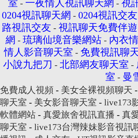
室
一夜情人視訊聊天網
視
-
-
0204視訊聊天網
0204視訊交友
-
路視訊交友
視訊聊天免費伴遊
-
網
琉璃仙境音樂網站
內衣
-
-
情人影音聊天室
免費視訊聊
-
小說九把刀
北部網友聊天室
-
-
室
曼
-
免費成人視頻
-
美女全裸視頻聊天
聊天室
-
美女影音聊天室
-
live173
軟體網站
-
真愛旅舍視訊直播
-
真
聊天室
-
live173台灣辣妹影音視